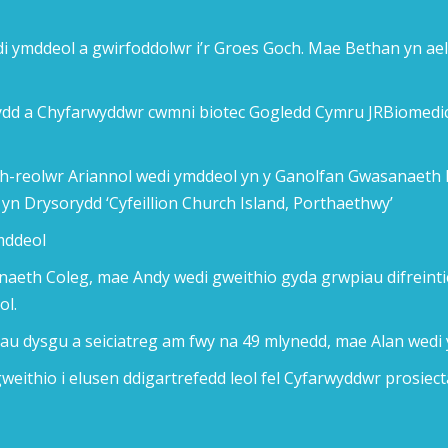
di ymddeol a gwirfoddolwr i’r Groes Goch. Mae Bethan yn ae
nydd a Chyfarwyddwr cwmni biotec Gogledd Cymru JRBiomedic
-reolwr Ariannol wedi ymddeol yn y Ganolfan Gwasanaeth B
yn Drysorydd ‘Cyfeillion Church Island, Porthaethwy’
mddeol
nnaeth Coleg, mae Andy wedi gweithio gyda grwpiau difreint
ol.
dau dysgu a seiciatreg am fwy na 49 mlynedd, mae Alan wedi
weithio i elusen ddigartrefedd leol fel Cyfarwyddwr prosiect