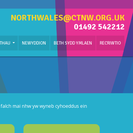
NORTHWALES@CTNW.ORG.UK
01492 542212
ETHAU
NEWYDDION
BETH SYDD YMLAEN
RECRIWTIO
 falch mai nhw yw wyneb cyhoeddus ein