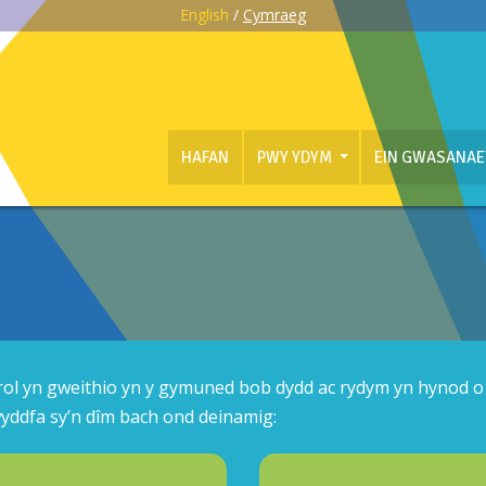
English
/
Cymraeg
HAFAN
PWY YDYM
EIN GWASANA
ol yn gweithio yn y gymuned bob dydd ac rydym yn hynod o
swyddfa sy’n dîm bach ond deinamig: