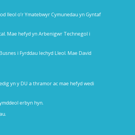
lod lleol o’r Ymatebwyr Cymunedau yn Gyntaf
al. Mae hefyd yn Arbenigwr Technegol i
usnes i Fyrddau Iechyd Lleol. Mae David
iedig yn y DU a thramor ac mae hefyd wedi
 ymddeol erbyn hyn.
au.