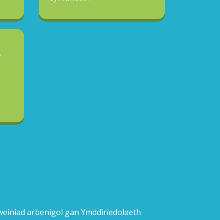
E
rweiniad arbenigol gan Ymddiriedolaeth