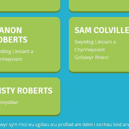
ANON
SAM COLVILL
OBERTS
Swyddog Llesiant a
Chynhwysiant
ddog Llesiant a
Gofalwyr Rhieni
nhwysiant
ISTY ROBERTS
inyddwr
yr sy’n rhoi eu sgiliau a’u profiad am ddim i sicrhau bod a