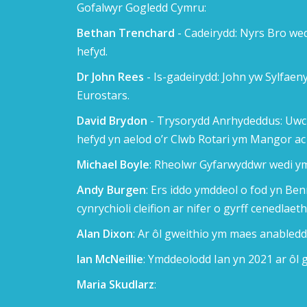
Gofalwyr Gogledd Cymru:
Bethan Trenchard
- Cadeirydd: Nyrs Bro we
hefyd.
Dr John Rees
- Is-gadeirydd: John yw Sylfae
Eurostars.
David Brydon
- Trysorydd Anrhydeddus: Uwch
hefyd yn aelod o’r Clwb Rotari ym Mangor ac 
Michael Boyle
: Rheolwr Gyfarwyddwr wedi y
Andy Burgen
: Ers iddo ymddeol o fod yn Be
cynrychioli cleifion ar nifer o gyrff cenedlaeth
Alan Dixon
: Ar ôl gweithio ym maes anabled
Ian McNeillie
: Ymddeolodd Ian yn 2021 ar ôl g
Maria Skudlarz
: