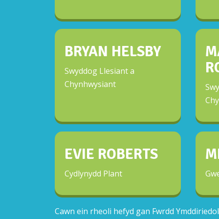
BRYAN HELSBY
M
R
Swyddog Llesiant a
Chynhwysiant
Swy
Chy
EVIE ROBERTS
M
Cydlynydd Plant
Gwe
Cawn ein rheoli hefyd gan Fwrdd Ymddiriedolw