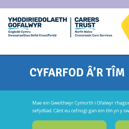
CYFARFOD Â’R TÎM
Mae ein Gweithwyr Cymorth i Ofalwyr rhagor
sefydliad. Cânt eu cefnogi gan ein tîm yn y 