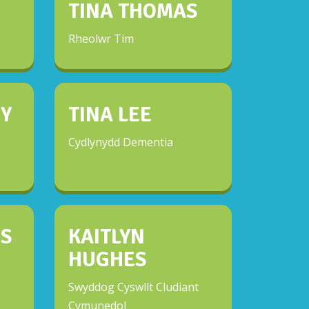
TINA THOMAS
Rheolwr Tim
Y
TINA LEE
Cydlynydd Dementia
MS
KAITLYN
HUGHES
Swyddog Cyswllt Cludiant
Cymunedol