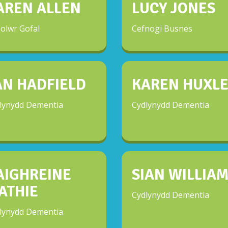
AREN ALLEN
LUCY JONES
olwr Gofal
Cefnogi Busnes
AN HADFIELD
KAREN HUXLE
lynydd Dementia
Cydlynydd Dementia
AIGHREINE
SIAN WILLIA
ATHIE
Cydlynydd Dementia
lynydd Dementia