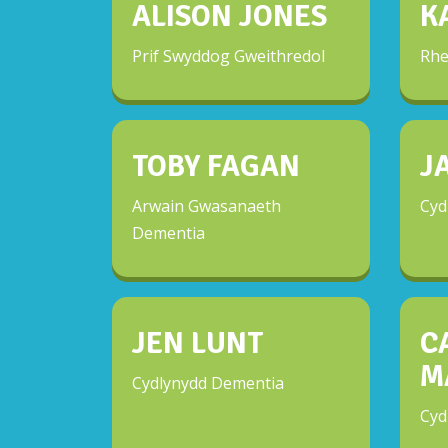
ALISON JONES
K
Prif Swyddog Gweithredol
Rhe
TOBY FAGAN
J
Arwain Gwasanaeth
Cyd
Dementia
JEN LUNT
C
M
Cydlynydd Dementia
Cyd