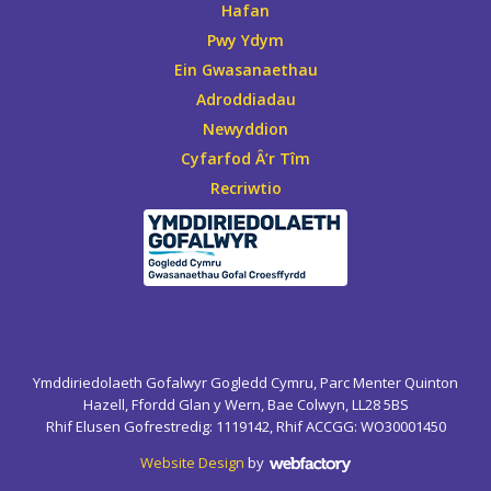
Hafan
Pwy Ydym
Ein Gwasanaethau
Adroddiadau
Newyddion
Cyfarfod Â’r Tîm
Recriwtio
Taflenni
RHOI
Ymddiriedolaeth Gofalwyr Gogledd Cymru, Parc Menter Quinton
Hazell, Ffordd Glan y Wern, Bae Colwyn, LL28 5BS
Rhif Elusen Gofrestredig: 1119142, Rhif ACCGG: WO30001450
Website Design
by
Webfactory