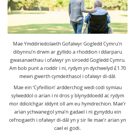
Mae Ymddiriedolaeth Gofalwyr Gogledd Cymru’n
dibynnu’n drwm ar gyllido a rhoddion i ddarparu
gwasanaethau i ofalwyr yn siroedd Gogledd Cymru.
Am bob punt a roddir i ni, rydym yn dychwelyd £1.70
mewn gwerth cymdeithasol i ofalwyr di-dâl.
Mae ein ‘Cyfeillion’ ardderchog wedi codi symiau
sylweddol o arian i ni dros y blynyddoedd ac rydym
mor ddiolchgar iddynt oll am eu hymdrechion. Mae’r
arian ychwanegol yma’n gadael i ni gynyddu ein
cefnogaeth i ofalwyr di-dâl yn y sir lle mae’r arian yn
cael ei godi..