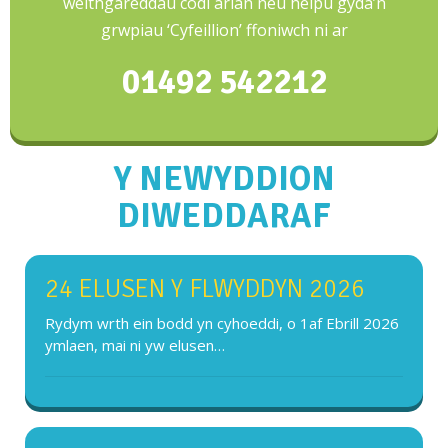
weithgareddau codi arian neu helpu gyda’n
grwpiau ‘Cyfeillion’ ffoniwch ni ar
01492 542212
Y NEWYDDION
DIWEDDARAF
24 ELUSEN Y FLWYDDYN 2026
Rydym wrth ein bodd yn cyhoeddi, o 1af Ebrill 2026
ymlaen, mai ni yw elusen…