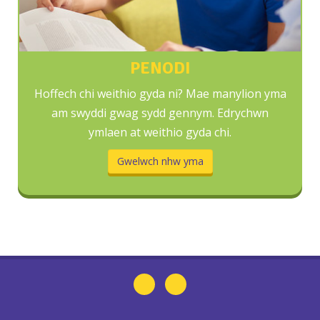
PENODI
Hoffech chi weithio gyda ni? Mae manylion yma
am swyddi gwag sydd gennym. Edrychwn
ymlaen at weithio gyda chi.
Gwelwch nhw yma