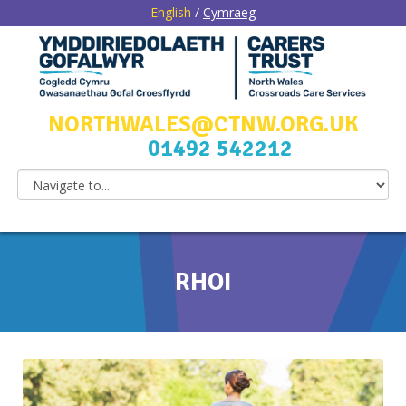
English
/
Cymraeg
NORTHWALES@CTNW.ORG.UK
01492 542212
RHOI