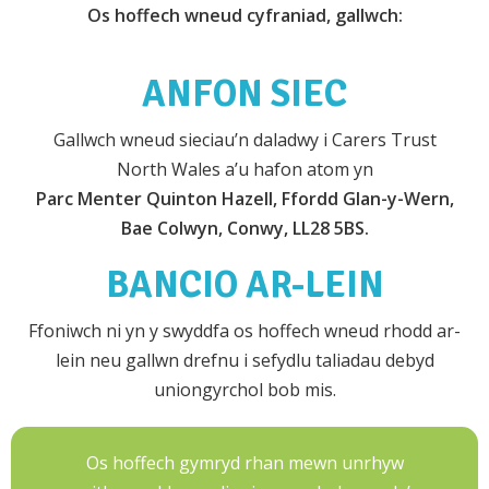
Os hoffech wneud cyfraniad, gallwch:
ANFON SIEC
Gallwch wneud sieciau’n daladwy i Carers Trust
North Wales a’u hafon atom yn
Parc Menter Quinton Hazell, Ffordd Glan-y-Wern,
Bae Colwyn, Conwy, LL28 5BS.
BANCIO AR-LEIN
Ffoniwch ni yn y swyddfa os hoffech wneud rhodd ar-
lein neu gallwn drefnu i sefydlu taliadau debyd
uniongyrchol bob mis.
Os hoffech gymryd rhan mewn unrhyw